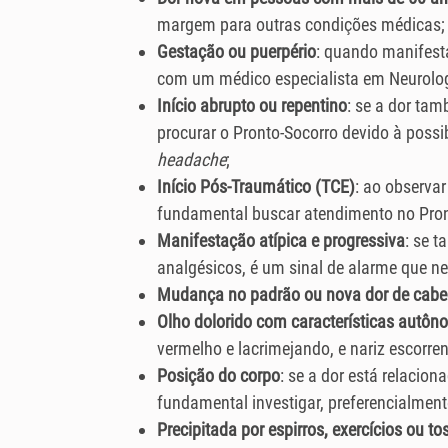
margem para outras condições médicas;
Gestação ou puerpério
: quando manifest
com um médico especialista em Neurolog
Início abrupto ou repentino
: se a dor tam
procurar o Pronto-Socorro devido à possib
headache
;
Início Pós-Traumático (TCE)
: ao observa
fundamental buscar atendimento no Pront
Manifestação atípica e progressiva
: se 
analgésicos, é um sinal de alarme que n
Mudança no padrão ou nova dor de cabe
Olho dolorido com características autô
vermelho e lacrimejando, e nariz escorre
Posição do corpo
: se a dor está relacio
fundamental investigar, preferencialmen
Precipitada por espirros, exercícios ou to