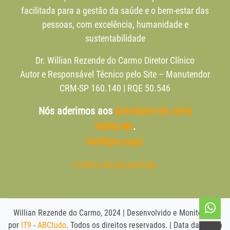
facilitada para a gestão da saúde e o bem-estar das
pessoas, com excelência, humanidade e
sustentabilidade
Dr. Willian Rezende do Carmo Diretor Clínico
Autor e Responsável Técnico pelo Site – Manutendor
CRM-SP 160.140 | RQE 50.546
Nós aderimos aos
princípios da carta
HONcode
.
Verifique aqui.
Política de privacidade
Willian Rezende do Carmo, 2024 | Desenvolvido e Monitorado
por
IT9
-
ABCtudo
. Todos os direitos reservados. | Data da última