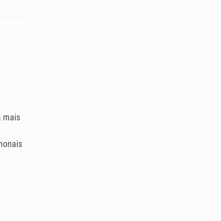
a mais
monais