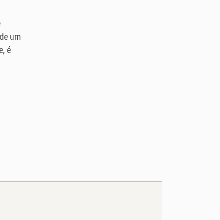
e
 de um
, é