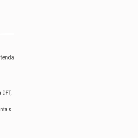
ntenda
a DFT,
ontais