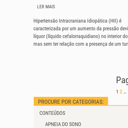
LER MAIS
Hipertensão Intracraniana Idiopática (HII) é
caracterizada por um aumento da pressão dev
líquor (líquido cefalorraquidiano) no interior do
mas sem ter relação com a presença de um tum
Pag
1
2
…
PROCURE POR CATEGORIAS:
CONTEÚDOS
APNEIA DO SONO