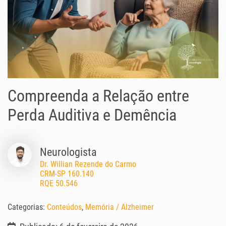
Compreenda a Relação entre
Perda Auditiva e Demência
Neurologista
Dr. Willian Rezende do Carmo
CRM-SP 160.140
RQE 50.546
Categorias:
Conteúdos
,
Memória / Alzheimer