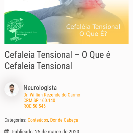
Cefaleia Tensional – O Que é
Cefaleia Tensional
Neurologista
Dr. Willian Rezende do Carmo
CRM-SP 160.140
RQE 50.546
Categorias:
Conteúdos
,
Dor de Cabeça
Publicado: 25 de março de 2020