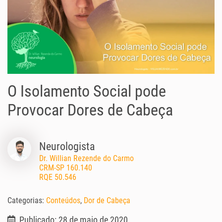
O Isolamento Social pode
Provocar Dores de Cabeça
Neurologista
Dr. Willian Rezende do Carmo
CRM-SP 160.140
RQE 50.546
Categorias:
Conteúdos
,
Dor de Cabeça
Publicado: 28 de maio de 2020