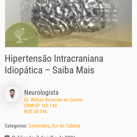
Hipertensão Intracraniana
Idiopática – Saiba Mais
Neurologista
Dr. Willian Rezende do Carmo
CRM-SP 160.140
RQE 50.546
Categorias:
Conteúdos
,
Dor de Cabeça