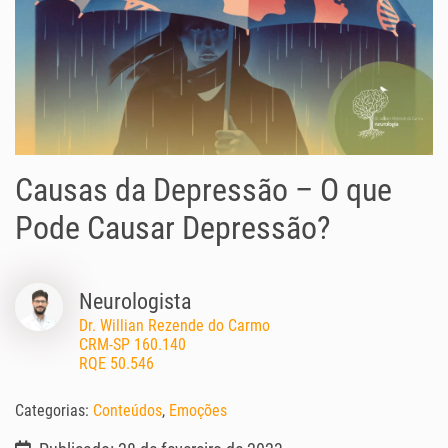
Causas da Depressão – O que
Pode Causar Depressão?
Neurologista
Dr. Willian Rezende do Carmo
CRM-SP 160.140
RQE 50.546
Categorias:
Conteúdos
,
Emoções