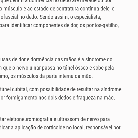
, que geram a dormência no dedo até metade ou por
 músculo e ao estado de contratura contínua dele, o
fascial no dedo. Sendo assim, o especialista,
ra identificar componentes de dor, os pontos-gatilho,
ausas de dor e dormência das mãos é a síndrome do
em que o nervo ulnar passa no túnel ósseo e sobe pela
nimo, os músculos da parte interna da mão.
únel cubital, com possibilidade de resultar na síndrome
r formigamento nos dois dedos e fraqueza na mão,
itar eletroneuromiografia e ultrassom de nervo para
icar a aplicação de corticoide no local, responsável por