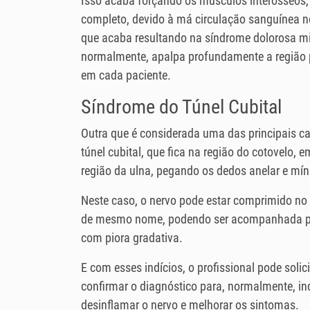
Isso acaba forçando os músculos interósseos
completo, devido à má circulação sanguínea no
que acaba resultando na síndrome dolorosa mio
normalmente, apalpa profundamente a região pa
em cada paciente.
Síndrome do Túnel Cubital
Outra que é considerada uma das principais c
túnel cubital, que fica na região do cotovelo, 
região da ulna, pegando os dedos anelar e mí
Neste caso, o nervo pode estar comprimido no t
de mesmo nome, podendo ser acompanhada po
com piora gradativa.
E com esses indícios, o profissional pode solic
confirmar o diagnóstico para, normalmente, ind
desinflamar o nervo e melhorar os sintomas.