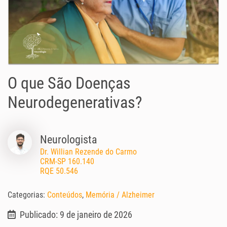
O que São Doenças
Neurodegenerativas?
Neurologista
Dr. Willian Rezende do Carmo
CRM-SP 160.140
RQE 50.546
Categorias:
Conteúdos
,
Memória / Alzheimer
Publicado: 9 de janeiro de 2026