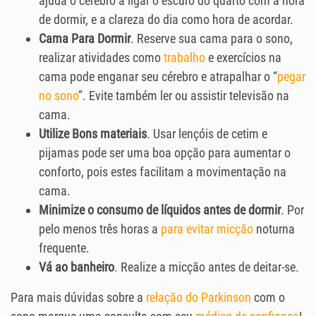
ajuda o cérebro a ligar o escuro do quarto com a hora
de dormir, e a clareza do dia como hora de acordar.
Cama Para Dormir
. Reserve sua cama para o sono,
realizar atividades como
trabalho
e exercícios na
cama pode enganar seu cérebro e atrapalhar o “
pegar
no sono
”. Evite também ler ou assistir televisão na
cama.
Utilize Bons materiais
. Usar lençóis de cetim e
pijamas pode ser uma boa opção para aumentar o
conforto, pois estes facilitam a movimentação na
cama.
Minimize o consumo de líquidos antes de dormir
. Por
pelo menos três horas a
para evitar micção
noturna
frequente.
Vá ao banheiro
. Realize a micção antes de deitar-se.
Para mais dúvidas sobre a
relação do Parkinson
com o