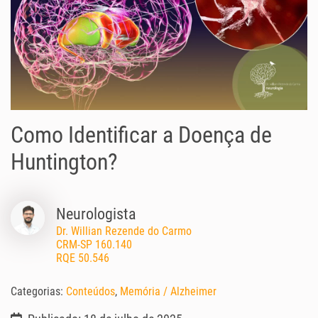
Como Identificar a Doença de
Huntington?
Neurologista
Dr. Willian Rezende do Carmo
CRM-SP 160.140
RQE 50.546
Categorias:
Conteúdos
,
Memória / Alzheimer