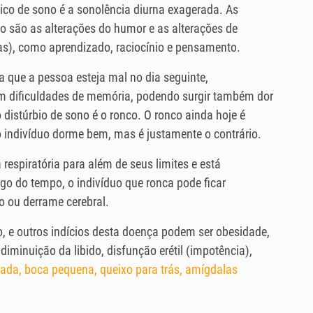
ico de sono é a sonolência diurna exagerada. As
o são as alterações do humor e as alterações de
as), como aprendizado, raciocínio e pensamento.
 que a pessoa esteja mal no dia seguinte,
com dificuldades de memória, podendo surgir também dor
distúrbio de sono é o ronco. O ronco ainda hoje é
 indivíduo dorme bem, mas é justamente o contrário.
espiratória para além de seus limites e está
ngo do tempo, o indivíduo que ronca pode ficar
o ou derrame cerebral.
, e outros indícios desta doença podem ser obesidade,
, diminuição da libido, disfunção erétil (impotência),
vada, boca pequena, queixo para trás, amígdalas