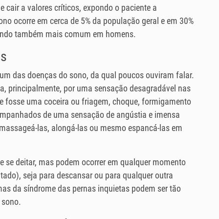
cair a valores críticos, expondo o paciente a
sono ocorre em cerca de 5% da população geral e em 30%
, sendo também mais comum em homens.
as
m das doenças do sono, da qual poucos ouviram falar.
iza, principalmente, por uma sensação desagradável nas
se fosse uma coceira ou friagem, choque, formigamento
ompanhados de uma sensação de angústia e imensa
: massageá-las, alongá-las ou mesmo espancá-las em
de se deitar, mas podem ocorrer em qualquer momento
itado), seja para descansar ou para qualquer outra
mas da síndrome das pernas inquietas podem ser tão
 sono.