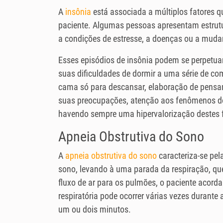
A
insônia
está associada a múltiplos fatores
paciente. Algumas pessoas apresentam estrut
a condições de estresse, a doenças ou a muda
Esses episódios de insônia podem se perpetuar
suas dificuldades de dormir a uma série de c
cama só para descansar, elaboração de pensa
suas preocupações, atenção aos fenômenos do
havendo sempre uma hipervalorização destes fa
Apneia Obstrutiva do Sono
A
apneia obstrutiva do sono
caracteriza-se pel
sono, levando à uma parada da respiração, q
fluxo de ar para os pulmões, o paciente acord
respiratória pode ocorrer várias vezes durant
um ou dois minutos.