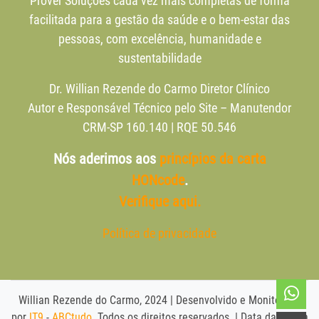
Prover Soluções cada vez mais completas de forma
facilitada para a gestão da saúde e o bem-estar das
pessoas, com excelência, humanidade e
sustentabilidade
Dr. Willian Rezende do Carmo Diretor Clínico
Autor e Responsável Técnico pelo Site – Manutendor
CRM-SP 160.140 | RQE 50.546
Nós aderimos aos
princípios da carta
HONcode
.
Verifique aqui.
Política de privacidade
Willian Rezende do Carmo, 2024 | Desenvolvido e Monitorado
por
IT9
-
ABCtudo
. Todos os direitos reservados. | Data da última