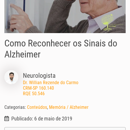
Como Reconhecer os Sinais do
Alzheimer
Neurologista
Dr. Willian Rezende do Carmo
CRM-SP 160.140
RQE 50.546
Categorias:
Conteúdos
,
Memória / Alzheimer
Publicado: 6 de maio de 2019