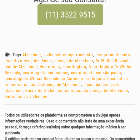
(11) 3522-9515
Tags:
Alzheimer
,
alzheimer comportamento
,
comprometimento
cognitivo leve
,
demência
,
doença de Alzheimer
,
Dr Willian Rezende
,
mal de Alzheimer
,
Neurologia
,
neurologista
,
Neurologista Dr Willian
Rezende
,
neurologista em moema
,
neurologista em são paulo
,
neurologista Willian Rezende do Carmo
,
neurologista zona sul sp
,
primeiros sinais da doença de Alzheimer
,
sinais da doença de
alzheimer
,
Sinais do Alzheimer
,
sintomas da doença de Alzheimer
,
sintomas do alzheimer
Todos os utilizadores da plataforma se comprometem a divulgar apenas
informações verdadeiras. Caso o comentário não trate de uma experiência
pessoal, forneça referências(links) sobre qualquer informação médica à ser
publicada.
O público pode realizar comentários, alterar ou apagar o mesmo. Os comentários