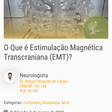
O Que é Estimulação Magnética
Transcraniana (EMT)?
Neurologista
Dr. Willian Rezende do Carmo
CRM-SP 160.140
RQE 50.546
Categorias:
Conteúdos
,
Neurologia Geral