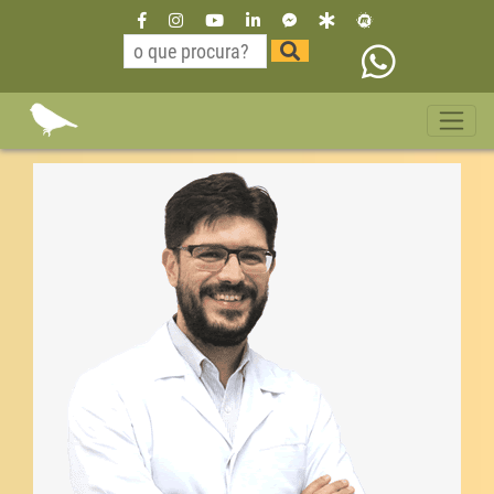
Dr Willian Neurologista São
Paulo paraiso 11 35229515