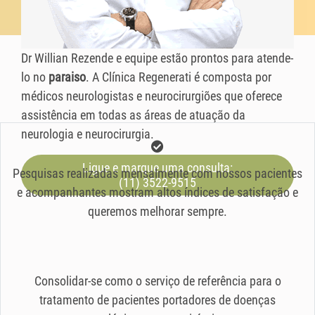
Dr Willian Rezende e equipe estão prontos para atende-
lo no
paraiso
. A Clínica Regenerati é composta por
médicos neurologistas e neurocirurgiões que oferece
assistência em todas as áreas de atuação da
neurologia e neurocirurgia.
Ligue e marque uma consulta:
Pesquisas realizadas mensalmente com nossos pacientes
(11) 3522-9515
e acompanhantes mostram altos índices de satisfação e
queremos melhorar sempre.
Consolidar-se como o serviço de referência para o
tratamento de pacientes portadores de doenças