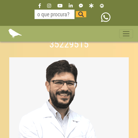
Dr Willian Neurologista São
Paulo Vila Nova Conceição 11
35229515