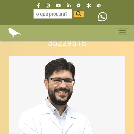
Dr Willian Neurologista São
Paulo Campo Belo 11
35229515