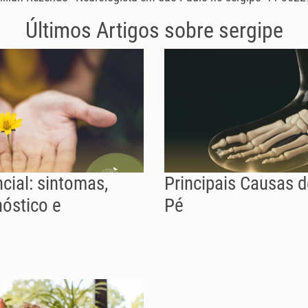
Últimos Artigos sobre
sergipe
cial: sintomas,
Principais Causas 
nóstico e
Pé