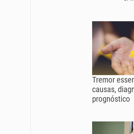
Tremor essen
causas, diag
prognóstico