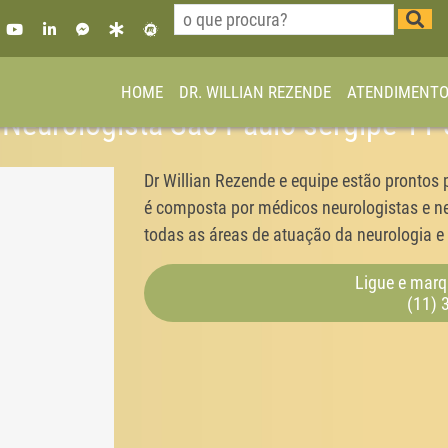
HOME
DR. WILLIAN REZENDE
ATENDIMENT
n Neurologista São Paulo sergipe 1
Dr Willian Rezende e equipe estão prontos 
é composta por médicos neurologistas e ne
todas as áreas de atuação da neurologia e 
Ligue e marq
(11) 