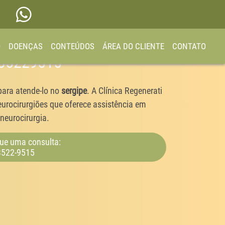
O
DOENÇAS
CONTEÚDOS
ÁREA DO CLIENTE
CONTATO
1 35229515
para atende-lo no
sergipe
. A Clínica Regenerati
urocirurgiões que oferece assistência em
neurocirurgia.
ue uma consulta:
3522-9515