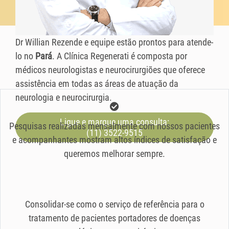
Dr Willian Rezende e equipe estão prontos para atende-
lo no
Pará
. A Clínica Regenerati é composta por
médicos neurologistas e neurocirurgiões que oferece
assistência em todas as áreas de atuação da
neurologia e neurocirurgia.
Ligue e marque uma consulta:
Pesquisas realizadas mensalmente com nossos pacientes
(11) 3522-9515
e acompanhantes mostram altos índices de satisfação e
queremos melhorar sempre.
Consolidar-se como o serviço de referência para o
tratamento de pacientes portadores de doenças