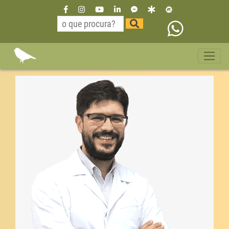
Dr Willian Neurologista São
Paulo Pará 11 35229515