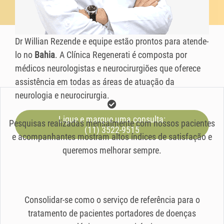
Dr Willian Rezende e equipe estão prontos para atende-
lo no
Bahia
. A Clínica Regenerati é composta por
médicos neurologistas e neurocirurgiões que oferece
assistência em todas as áreas de atuação da
neurologia e neurocirurgia.
Ligue e marque uma consulta:
Pesquisas realizadas mensalmente com nossos pacientes
(11) 3522-9515
e acompanhantes mostram altos índices de satisfação e
queremos melhorar sempre.
Consolidar-se como o serviço de referência para o
tratamento de pacientes portadores de doenças