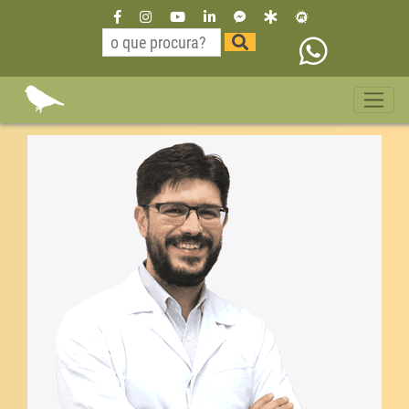
Dr Willian Neurologista São
Paulo Bahia 11 35229515