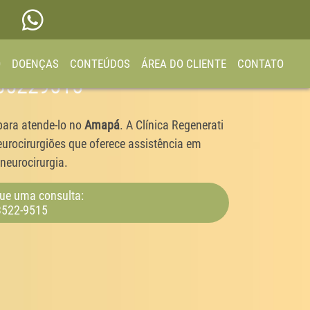
O
DOENÇAS
CONTEÚDOS
ÁREA DO CLIENTE
CONTATO
 35229515
para atende-lo no
Amapá
. A Clínica Regenerati
urocirurgiões que oferece assistência em
neurocirurgia.
ue uma consulta:
3522-9515