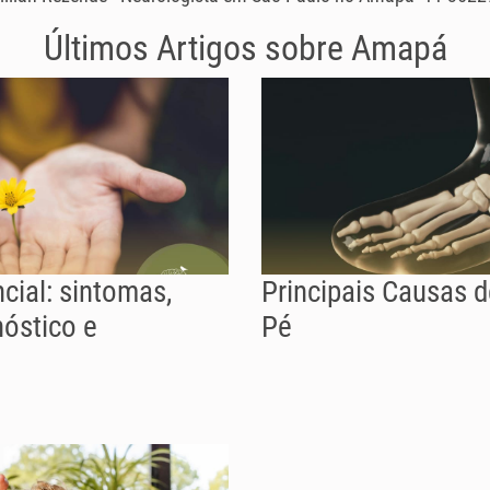
Últimos Artigos sobre
Amapá
cial: sintomas,
Principais Causas 
nóstico e
Pé