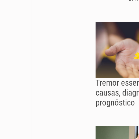
Tremor essen
causas, diag
prognóstico