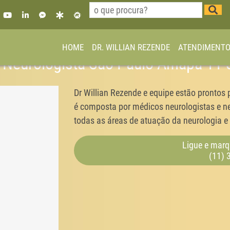
HOME
DR. WILLIAN REZENDE
ATENDIMENT
an Neurologista São Paulo Amapá 11
Dr Willian Rezende e equipe estão prontos 
é composta por médicos neurologistas e ne
todas as áreas de atuação da neurologia e 
Ligue e marq
(11) 