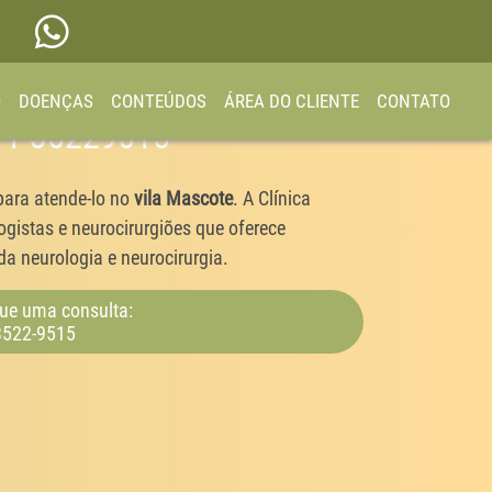
O
DOENÇAS
CONTEÚDOS
ÁREA DO CLIENTE
CONTATO
 11 35229515
para atende-lo no
vila Mascote
. A Clínica
gistas e neurocirurgiões que oferece
a neurologia e neurocirurgia.
ue uma consulta:
3522-9515