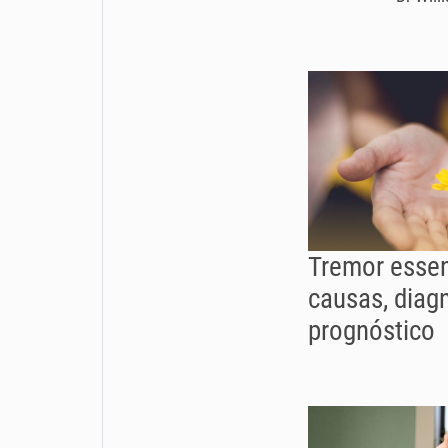
Tremor essen
causas, diag
prognóstico