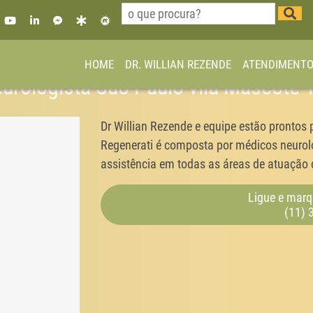
HOME
DR. WILLIAN REZENDE
ATENDIMENT
Neurologista São Paulo vila Mascote
Dr Willian Rezende e equipe estão prontos 
Regenerati é composta por médicos neurolo
assistência em todas as áreas de atuação d
Ligue e marq
(11) 