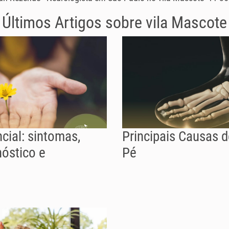
Últimos Artigos sobre
vila Mascote
cial: sintomas,
Principais Causas 
nóstico e
Pé