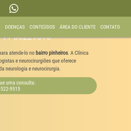
O
DOENÇAS
CONTEÚDOS
ÁREA DO CLIENTE
CONTATO
os 11 35229515
para atende-lo no
bairro pinheiros
. A Clínica
gistas e neurocirurgiões que oferece
a neurologia e neurocirurgia.
ue uma consulta:
3522-9515