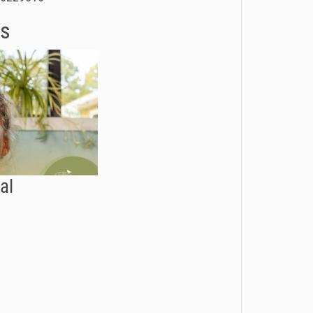
os
al