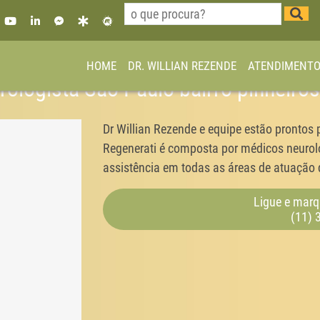
HOME
DR. WILLIAN REZENDE
ATENDIMENT
urologista São Paulo bairro pinheir
Dr Willian Rezende e equipe estão prontos 
Regenerati é composta por médicos neurolo
assistência em todas as áreas de atuação d
Ligue e marq
(11) 