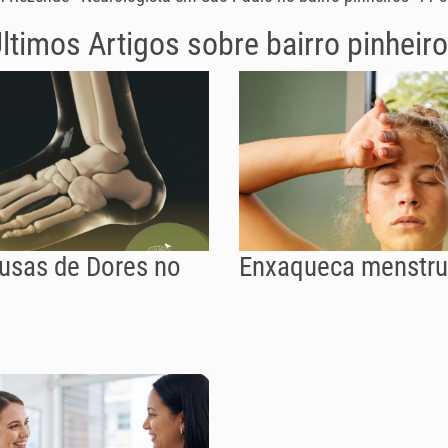
ltimos Artigos sobre
bairro pinheir
ausas de Dores no
Enxaqueca menstru