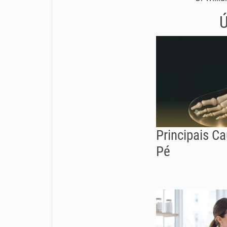
Ú
Principais C
Pé