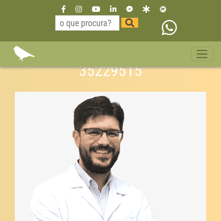
Dr Willian Neurologista São
Paulo bairro moema 11
35229515