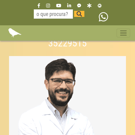
Dr Willian Neurologista São
Paulo bairro campo belo 11
35229515