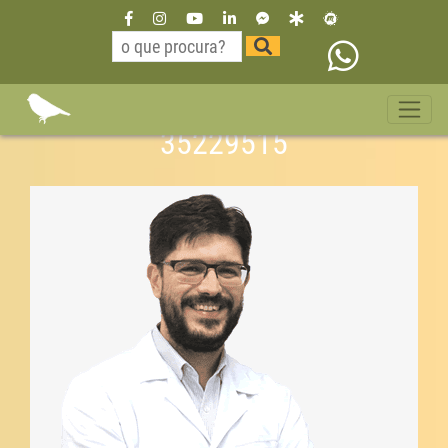
Dr Willian Neurologista São
Paulo bairro Vila Olímpia 11
35229515