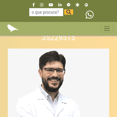
Dr Willian Neurologista São
Paulo bairro Diadema 11
35229515