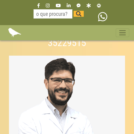
Dr Willian Neurologista São
Paulo Vila Olímpia 11
35229515