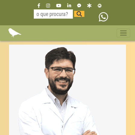
Dr Willian Neurologista São
Paulo catete 11 35229515