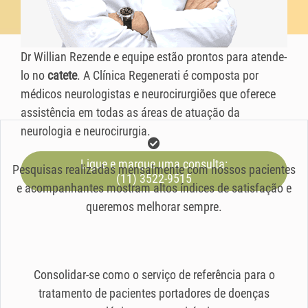
Dr Willian Rezende e equipe estão prontos para atende-
lo no
catete
. A Clínica Regenerati é composta por
médicos neurologistas e neurocirurgiões que oferece
assistência em todas as áreas de atuação da
neurologia e neurocirurgia.
Ligue e marque uma consulta:
Pesquisas realizadas mensalmente com nossos pacientes
(11) 3522-9515
e acompanhantes mostram altos índices de satisfação e
queremos melhorar sempre.
Consolidar-se como o serviço de referência para o
tratamento de pacientes portadores de doenças