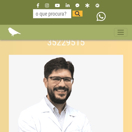
Dr Willian Neurologista São
Paulo pernambuco 11
35229515