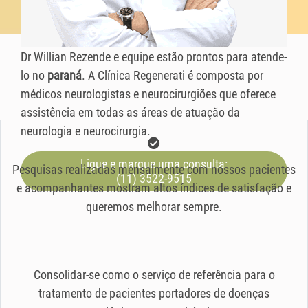
Dr Willian Rezende e equipe estão prontos para atende-
lo no
paraná
. A Clínica Regenerati é composta por
médicos neurologistas e neurocirurgiões que oferece
assistência em todas as áreas de atuação da
neurologia e neurocirurgia.
Ligue e marque uma consulta:
Pesquisas realizadas mensalmente com nossos pacientes
(11) 3522-9515
e acompanhantes mostram altos índices de satisfação e
queremos melhorar sempre.
Consolidar-se como o serviço de referência para o
tratamento de pacientes portadores de doenças