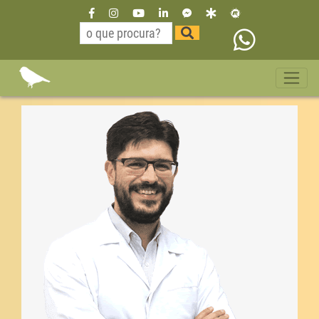
Dr Willian Neurologista São
Paulo paraná 11 35229515