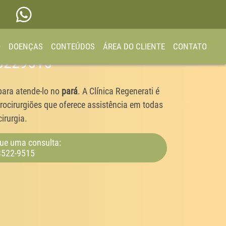
O
DOENÇAS
CONTEÚDOS
ÁREA DO CLIENTE
CONTATO
35229515
para atende-lo no
pará
. A Clínica Regenerati é
ocirurgiões que oferece assistência em todas
irurgia.
ue uma consulta:
3522-9515