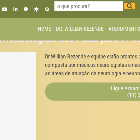
HOME
DR. WILLIAN REZENDE
ATENDIMENT
ian Neurologista São Paulo pará 11 
Dr Willian Rezende e equipe estão prontos 
composta por médicos neurologistas e neur
as áreas de atuação da neurologia e neuroc
Ligue e marq
(11) 