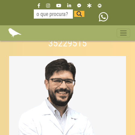
Dr Willian Neurologista São
Paulo mato grosso do sul 11
35229515