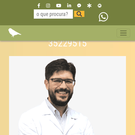
Dr Willian Neurologista São
Paulo bairro jardim paulista 11
35229515