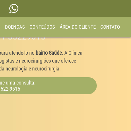
O
DOENÇAS
CONTEÚDOS
ÁREA DO CLIENTE
CONTATO
 11 35229515
para atende-lo no
bairro Saúde
. A Clínica
gistas e neurocirurgiões que oferece
a neurologia e neurocirurgia.
ue uma consulta:
3522-9515